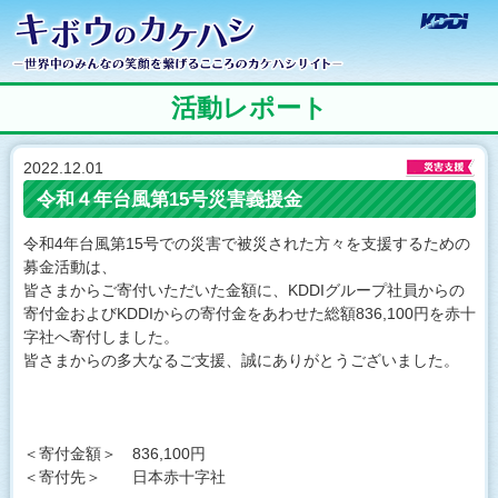
キボウのカケハシ
KD
世界中のみんなの笑
活動レポート
2022.12.01
令和４年台風第15号災害義援金
令和4年台風第15号での災害で被災された方々を支援するための
募金活動は、
皆さまからご寄付いただいた金額に、KDDIグループ社員からの
寄付金およびKDDIからの寄付金をあわせた総額836,100円を赤十
字社へ寄付しました。
皆さまからの多大なるご支援、誠にありがとうございました。
＜寄付金額＞ 836,100円
＜寄付先＞ 日本赤十字社