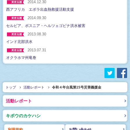
2014.12.30
西アフリカ エボラ出血熱救援活動支援
2014.09.30
セルビア、ボスニア・ヘルツェゴビナ洪水被害
2013.08.30
インド北部洪水
2013.07.31
オクラホマ州竜巻
twitter
f
トップ
活動レポート
令和４年台風第15号災害義援金
活動レポート
キボウのカケハシ
利用規約
お問い合わせ