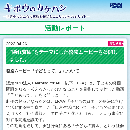
キボウのカケハシ
KD
世界中のみんなの笑
活動レポート
2023.04.26
"隠れ貧困"をテーマにした啓発ムービーを公開し
ました。
啓発ムービー『子どもって、』について
認定NPO法人 Learning for All （以下、LFA）は、子どもの貧困
問題を知る・考えるきっかけとなることを目指して制作した動画
『子どもって、』を公開しました。
制作の起点となったのは、LFAが「子どもの貧困」の解決に向け
て活動する中で直面した「日常生活において、子どもの貧困は見
えづらく、社会課題として自分ごと化されづらい」という事実に
対する問題意識です。
この動画を通して、実は身近にある「子どもの貧困」という社会