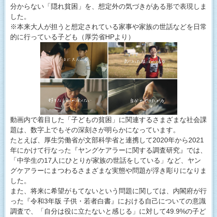
分からない「隠れ貧困」を、想定外の気づきがある形で表現しま
した。
※本来大人が担うと想定されている家事や家族の世話などを日常
的に行っている子ども（厚労省HPより）
動画内で着目した「子どもの貧困」に関連するさまざまな社会課
題は、数字上でもその深刻さが明らかになっています。
たとえば、厚生労働省が文部科学省と連携して2020年から2021
年にかけて行なった『ヤングケアラーに関する調査研究』では、
「中学生の17人にひとりが家族の世話をしている」など、ヤン
グケアラーにまつわるさまざまな実態や問題が浮き彫りになりま
した。
また、将来に希望がもてないという問題に関しては、内閣府が行
った『令和3年版 子供・若者白書』における自己についての意識
調査で、「自分は役に立たないと感じる」に対して49.9%の子ど