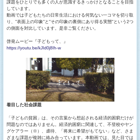
課題をひとりでも多くの人が意識するきっかけとなることを目指
しています。
動画では子どもたちの日常生活における何気ない一コマを切り取
り、"表面上の印象"と"その印象の裏側にあり得る実態"という2つ
の側面を対比しています。是非ご覧ください。
啓発ムービー『子どもって、』
https://youtu.be/kJId0j8Ih-w
着目した社会課題
「子どもの貧困」は、その言葉から想起される経済的困窮だけが
問題なのではありません。経済的困窮に関連して、不登校やヤン
グケアラー（※）、虐待、「将来に希望がもてない」など、さま
ざまな課題が複雑に絡み合っています。本動画では、見た目では