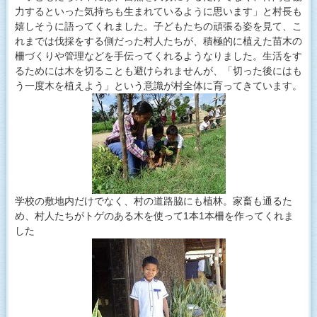
力するといった気持ちも生まれているように思います」と村長も
嬉しそうに語ってくれました。子どもたちの頑張る姿を見て、こ
れまでは伐採をする側だった村人たちが、積極的に植えた苗木の
柵づくりや管理などを手伝ってくれるようなりました。生活をす
るためには木を切ることも避けられませんが、「切った後にはも
う一度木を植えよう」という意識が村全体に育ってきています。
学校の敷地内だけでなく、村の道路脇にも植林。家畜も通るた
め、村人たちがトゲのある木を使って1本1本柵を作ってくれま
した