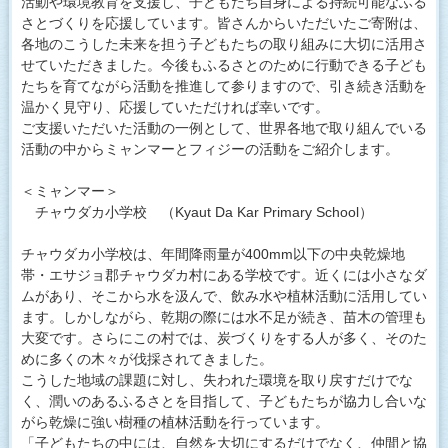
活動や環境教育を支援し、子どもたち自身による持続可能なふる
さとづくりを応援しています。皆さんからいただいたご寄附は、
各地のこうした未来を担う子どもたちの取り組みに大切に活用さ
せていただきました。今後もふるさとのために行動できる子ども
たちを育てながら活動を推進して参りますので、引き続き活動を
温かく見守り、応援していただければ幸いです。
ご支援いただいた活動の一例として、世界各地で取り組んでいる
活動の中からミャンマーとフィジーの活動をご紹介します。
＜ミャンマー＞
チャウダカ小学校 （Kyaut Da Kar Primary School）
チャウダカ小学校は、年間降雨量が400mm以下の中央乾燥地
帯・エサジョ郡チャウダカ村にある学校です。近くには小さなダ
ムがあり、そこから水を汲んで、飲み水や植林活動に活用してい
ます。しかしながら、乾期の際には水不足が続き、苗木の管理も
大変です。さらにこの村では、炭づくりをする人が多く、そのた
めに多くの木々が伐採されてきました。
こうした地域の課題に対し、失われた環境を取り戻すだけでな
く、潤いのあるふるさとを目指して、子どもたちが協力し合いな
がら乾燥に強い樹種の植林活動を行っています。
「子どもたちの中には、自然を大切にするだけでなく、仲間と協