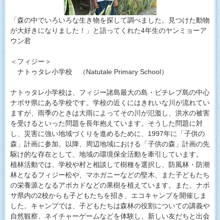
「森の中でいろいろな生き物を探して調べました。見つけた動物
が大好きになりました！」と語ってくれた4年生のヤンミョーア
ウン君
＜フィジー＞
ナトゥタレ小学校 （Natutale Primary School）
ナトゥタレ小学校は、フィジー諸島最大の島・ビチレブ島の中心
ナボサ県にある学校です。学校の近くにはきれいな川が流れてい
ますが、雨季のときは大雨によってその川が氾濫し、洪水の被害
を受けるといった問題を長年抱えています。そうした問題に対
し、災害に強い地域づくりを進めるために、1997年に「子供の
森」計画に参加。以降、周辺地域における「子供の森」計画の先
駆け的な存在として、地域の環境保全活動を牽引しています。
植林活動では、学校や村と相談して樹種を選択し、防風林・防潮
林となるフィジー松や、マホガニーなどの堅木、また子どもたち
の栄養源となるアボカドなどの果樹を植えています。また、ナボ
サ県内の2校からも子どもたちを招き、エコキャンプを開催しま
した。キャンプでは、子どもたちは森林の役割についての講義や
自然観察、ネイチャーゲームなどを体験し、新しい友だちと出会